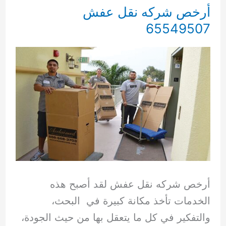
65549507
أرخص شركه نقل عفش
65549507
أرخص شركه نقل عفش لقد أصبح هذه
الخدمات تأخذ مكانة كبيرة في البحث،
والتفكير في كل ما يتعقل بها من حيث الجودة،