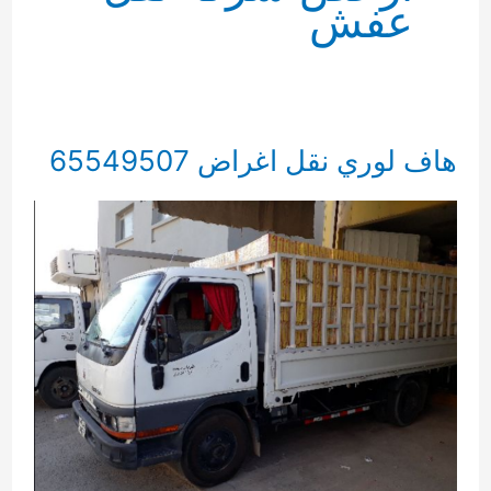
عفش
هاف لوري نقل اغراض 65549507