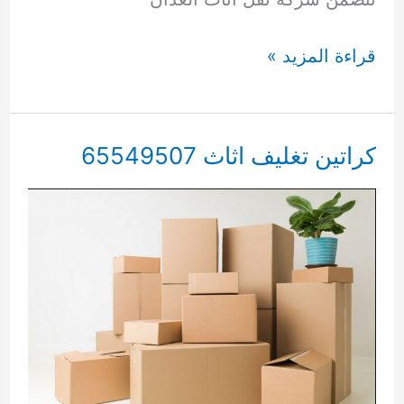
نقل
قراءة المزيد »
اثاث
العدان
65549507
كراتين تغليف اثاث 65549507