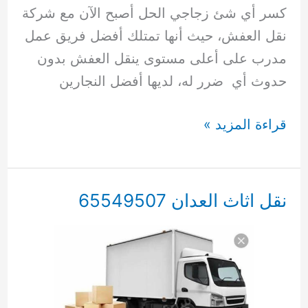
كسر أي شئ زجاجي الحل أصبح الآن مع شركة
نقل العفش، حيث أنها تمتلك أفضل فريق عمل
مدرب على أعلى مستوى ينقل العفش بدون
حدوث أي ضرر له، لديها أفضل النجارين
نقل
قراءة المزيد »
عفش
بنغالي
65549507
نقل اثاث العدان 65549507