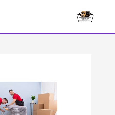
خطي
لى
لمحتوى