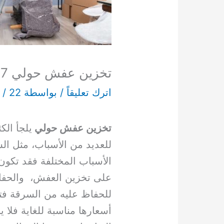
تخزين عفش حولي 65549507
اترك تعليقاً
/ بواسطة
22 يناير، 2023
/
n
تخزين عفش حولي
يلجأ ال
للعديد من الأسباب، مثل السف
الأسباب المختلفة فقد تكو
على تخزين العفش، والحفاظ
للحفاظ عليه من السرقة فت
أسعارها مناسبة للغاية فل