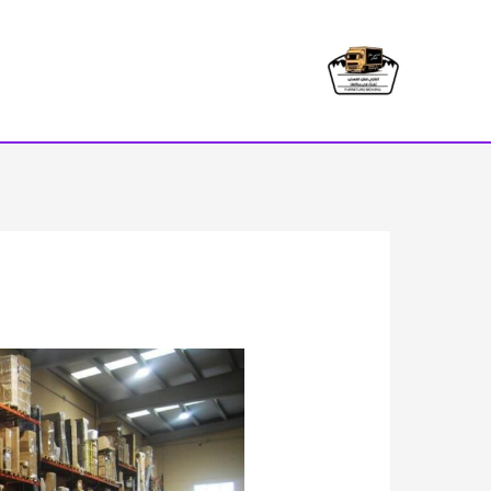
خطي
لى
لمحتوى