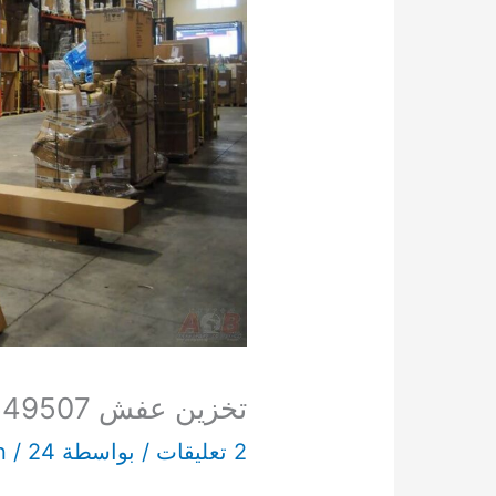
تخزين عفش 65549507
2 تعليقات
/ بواسطة
24 ديسمبر، 2022
/
n