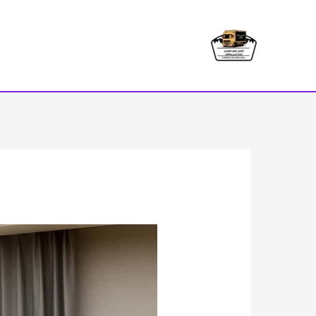
خطي
لى
لمحتوى