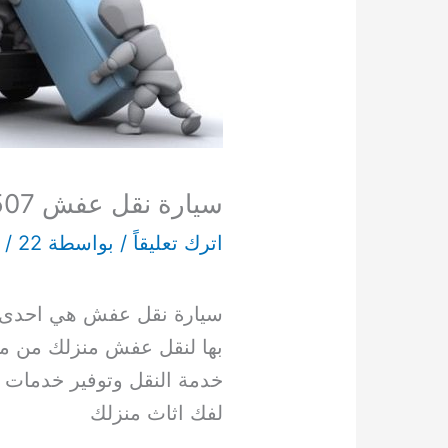
سيارة نقل عفش 65549507
اترك تعليقاً
/ بواسطة
22 أبريل، 2022
/
n
سيارة نقل عفش هي احدى اه
بها لنقل عفش منزلك من م
خدمة النقل وتوفير خدمات ا
لفك اثاث منزلك