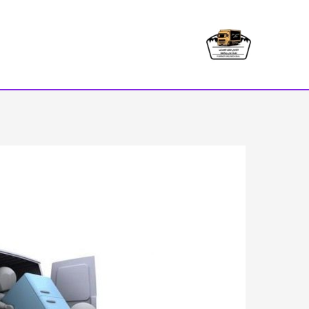
خطي
لى
لمحتوى