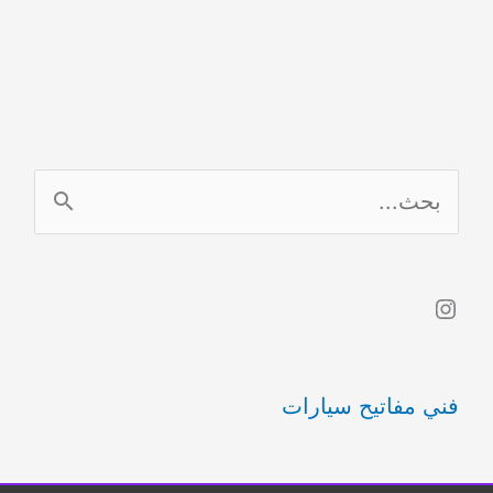
ا
ل
ب
Instagram
ح
ث
فني مفاتيح سيارات
ع
ن