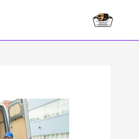
خطي
لى
لمحتوى