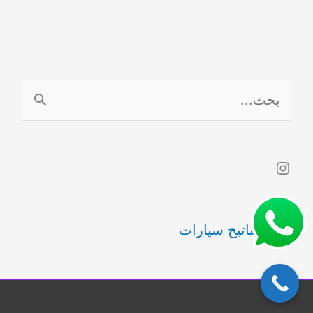
ا
ل
ب
Instagram
ح
ث
فني مفاتيح سيارات
ع
ن
: