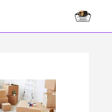
خطي
لى
لمحتوى