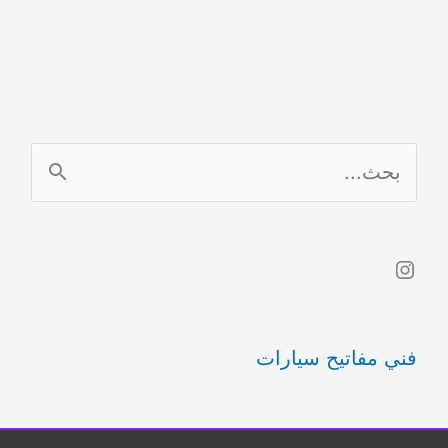
ا
ل
ب
Instagram
ح
ث
فني مفاتيح سيارات
ع
ن
: