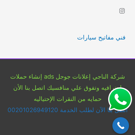
ب
Instagram
ح
ث
فني مفاتيح سيارات
ع
ن
:
شركة الناجي إعلانات جوجل ads إنشاء حملات
إحترافيه وتفوق علي منافسيك اتصل بنا الأن
حمايه من النقرات الإحتياليه
اتصل بنا الآن لطلب الخدمة 00201026949120