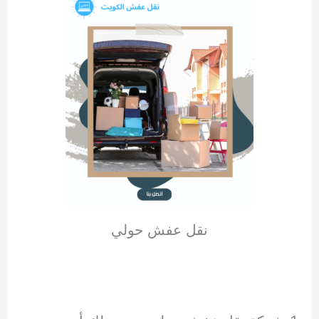
نقل عفش حولي