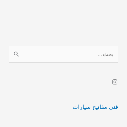
ا
ل
ب
Instagram
ح
ث
فني مفاتيح سيارات
ع
ن